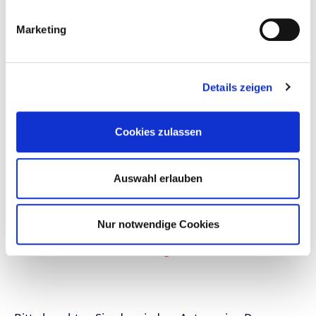
Richtlinie, die neben dem Antragsvordruck auf dieser
Internetseite zu finden ist.
Marketing
Für eine Antragstellung ab dem 1. Januar 2026
sind folgende Unterlagen relevant:
Details zeigen
Richtlinie über die Förderung zur Reduzierung
des Gewerbeleerstandes in der Hamelner
Cookies zulassen
Altstadt
Lageplan Fördergebiet
Antrag auf Förderung im Rahmen des
Auswahl erlauben
Leerstandsprogramms „Hameln handelt!“ –
Neueröffnungen
Antrag auf Förderung im Rahmen des
Nur notwendige Cookies
Leerstandsprogramms „Hameln handelt!“ –
Unternehmensnachfolge