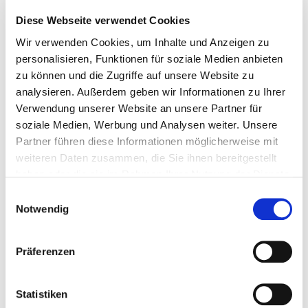
können:
Diese Webseite verwendet Cookies
Für die Beantragung einer Förderung wird unter
Wir verwenden Cookies, um Inhalte und Anzeigen zu
anderem ein vollständiger und schlüssiger
personalisieren, Funktionen für soziale Medien anbieten
Businessplan benötigt, der sich mit allen für die
zu können und die Zugriffe auf unsere Website zu
Gründung relevanten Inhalten befasst. Hierzu zählen
analysieren. Außerdem geben wir Informationen zu Ihrer
neben einer ausführlichen Beschreibung auch eine
Verwendung unserer Website an unsere Partner für
Kapitalbedarfs-, Finanzierungs-, Rentabilitäts- und
Liquiditätsplanung. Hilfestellung bei der Erstellung
soziale Medien, Werbung und Analysen weiter. Unsere
eines Businessplans bietet unter anderem
Partner führen diese Informationen möglicherweise mit
die
Gründerplattform des
weiteren Daten zusammen, die Sie ihnen bereitgestellt
Bundeswirtschaftsministeriums
. Bei Fragen rund um
haben oder die sie im Rahmen Ihrer Nutzung der Dienste
den Businessplan können sich Interessierte auch an
gesammelt haben.
Einwilligungsauswahl
die Wirtschaftsförderung der Stadt Hameln wenden.
Notwendig
Bewerber, die in die engere Auswahl kommen,
präsentieren ihre Geschäftsidee dem Team der
Präferenzen
Wirtschaftsförderung der Stadt Hameln. Unter
welchen genauen Voraussetzungen Förderungen
beantragt werden können, finden Sie in unserer
Statistiken