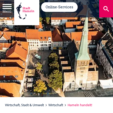
Online-Services
Menü
Wirtschaft, Stadt & Umwelt
Wirtschaft
Hameln handelt!