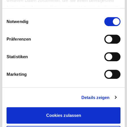
weiteren Daten zusammen, die Sie ihnen bereitgestellt
haben oder die sie im Rahmen Ihrer Nutzung der Dienste
gesammelt haben.
Einwilligungsauswahl
Notwendig
Präferenzen
Statistiken
Marketing
Weitere Klimakisten sollen künftig die heißesten Orte
verschiedener Innenstädte vernetzen. Am 9. August
2024 kam eine Klimalieferung am Domplatz in
Details zeigen
Geisenheim an, 2025 folgten Wiesbaden und Cottbus.
Eingerahmt wird die Klima-Kiste von der bunten
Cookies zulassen
Erlebniswelt von „
Hameln. Komm, wie Du bist.
“