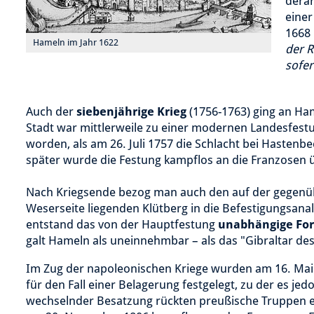
derar
einer
1668 
Hameln im Jahr 1622
der R
sofer
Auch der
siebenjährige Krieg
(1756-1763) ging an Ham
Stadt war mittlerweile zu einer modernen Landesfes
worden, als am 26. Juli 1757 die Schlacht bei Hastenbe
später wurde die Festung kampflos an die Franzosen
Nach Kriegsende bezog man auch den auf der gegenü
Weserseite liegenden Klütberg in die Befestigungsanal
entstand das von der Hauptfestung
unabhängige For
galt Hameln als uneinnehmbar – als das "Gibraltar de
Im Zug der napoleonischen Kriege wurden am 16. M
für den Fall einer Belagerung festgelegt, zu der es je
wechselnder Besatzung rückten preußische Truppen ei