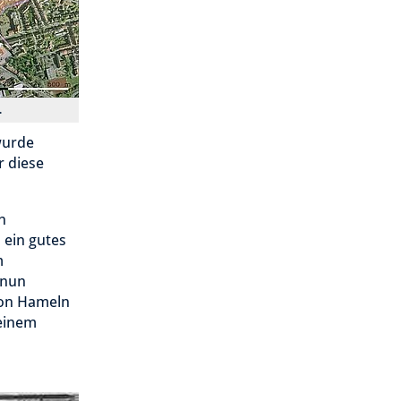
.
wurde
r diese
n
 ein gutes
m
 nun
von Hameln
 einem