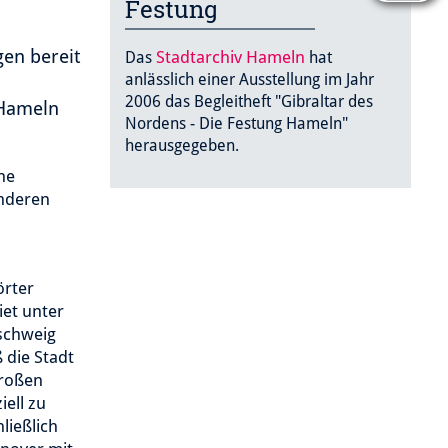
Festung
gen bereit
Stadtarchiv Hameln
Das
hat
anlässlich einer Ausstellung im Jahr
2006 das Begleitheft "Gibraltar des
 Hameln
Nordens - Die Festung Hameln"
herausgegeben.
he
anderen
örter
et unter
schweig
 die Stadt
großen
ell zu
ließlich