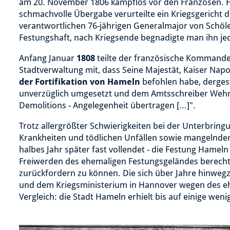
am 20. November 1806 kampflos vor den Franzosen. F
schmachvolle Übergabe verurteilte ein Kriegsgericht 
verantwortlichen 76-jährigen Generalmajor von Schöle
Festungshaft, nach Kriegsende begnadigte man ihn je
Anfang Januar
1808
teilte der französische Kommand
Stadtverwaltung mit, dass Seine Majestät, Kaiser Napo
der Fortifikation von Hameln
befohlen habe, dergest
unverzüglich umgesetzt und dem Amtsschreiber Wehner 
Demolitions - Angelegenheit übertragen [...]".
Trotz allergrößter Schwierigkeiten bei der Unterbrin
Krankheiten und tödlichen Unfällen sowie mangelnde
halbes Jahr später fast vollendet - die Festung Hamel
Freiwerden des ehemaligen Festungsgeländes berech
zurückfordern zu können. Die sich über Jahre hinwe
und dem Kriegsministerium in Hannover wegen des eh
Vergleich: die Stadt Hameln erhielt bis auf einige w