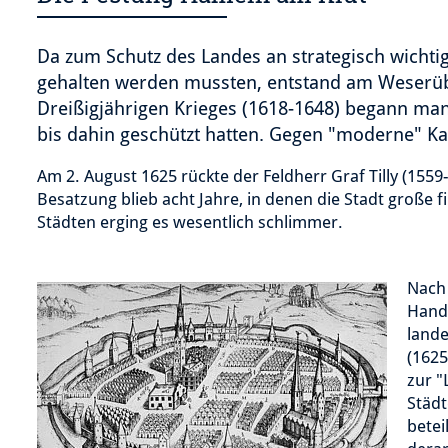
Da zum Schutz des Landes an strategisch wichti
gehalten werden mussten, entstand am Weserüb
Dreißigjährigen Krieges (1618-1648) begann man
bis dahin geschützt hatten. Gegen "moderne" Kan
Am 2. August 1625 rückte der Feldherr Graf Tilly (1559
Besatzung blieb acht Jahre, in denen die Stadt große f
Städten erging es wesentlich schlimmer.
Nach
Hande
lande
(1625
zur "
Städt
betei