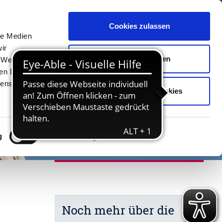
Cookies zulassen
Unterkünfte
Erlebnisse
Kontakt
le Medien
ir
Auswahl erlauben
, Werbung
ren Daten
ienste
Nur notwendige Cookies
g
Details zeigen
Noch mehr über die