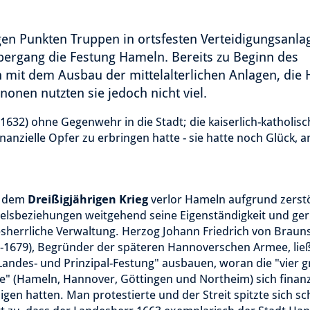
gen Punkten Truppen in ortsfesten Verteidigungsanla
ergang die Festung Hameln. Bereits zu Beginn des
 mit dem Ausbau der mittelalterlichen Anlagen, die
onen nutzten sie jedoch nicht viel.
-1632) ohne Gegenwehr in die Stadt; die kaiserlich-katholisc
inanzielle Opfer zu erbringen hatte - sie hatte noch Glück, 
 dem
Dreißigjährigen Krieg
verlor Hameln aufgrund zerst
lsbeziehungen weitgehend seine Eigenständigkeit und geri
sherrliche Verwaltung. Herzog Johann Friedrich von Braun
-1679), Begründer der späteren Hannoverschen Armee, ließ
Landes- und Prinzipal-Festung" ausbauen, woran die "vier 
e" (Hameln, Hannover, Göttingen und Northeim) sich finanzi
ligen hatten. Man protestierte und der Streit spitzte sich sch