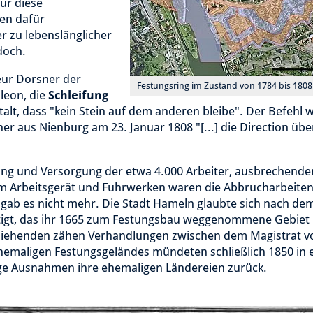
ür diese
den dafür
r zu lebenslänglicher
doch.
eur Dorsner der
Festungsring im Zustand von 1784 bis 1808
leon, die
Schleifung
alt, dass "kein Stein auf dem anderen bleibe". Der Befehl 
aus Nienburg am 23. Januar 1808 "[...] die Direction übe
gung und Versorgung der etwa 4.000 Arbeiter, ausbrechende
m Arbeitsgerät und Fuhrwerken waren die Abbrucharbeiten
n gab es nicht mehr. Die Stadt Hameln glaubte sich nach de
tigt, das ihr 1665 zum Festungsbau weggenommene Gebiet
gziehenden zähen Verhandlungen zwischen dem Magistrat 
emaligen Festungsgeländes mündeten schließlich 1850 in
enige Ausnahmen ihre ehemaligen Ländereien zurück.