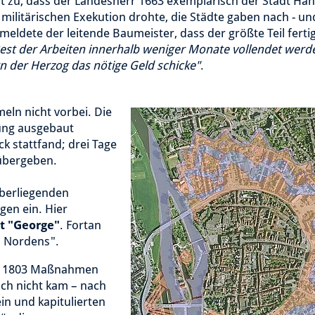
t zu, dass der Landesherr 1663 exemplarisch der Stadt Ha
 militärischen Exekution drohte, die Städte gaben nach - un
meldete der leitende Baumeister, dass der größte Teil ferti
est der Arbeiten innerhalb weniger Monate vollendet werd
n der Herzog das nötige Geld schicke"
.
eln nicht vorbei. Die
tung ausgebaut
ck stattfand; drei Tage
 übergeben.
berliegenden
gen ein. Hier
t "George"
. Fortan
s Nordens".
ai 1803 Maßnahmen
doch nicht kam – nach
n und kapitulierten