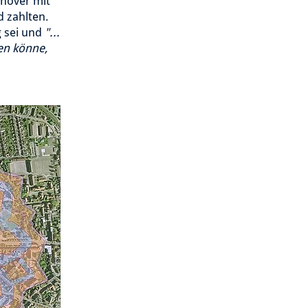
nnover mit
d zahlten.
g sei und
"...
en könne,