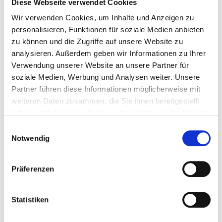
Diese Webseite verwendet Cookies
Abteilung 53:
Stadtgrün
Abteilung 55:
Betriebshof und Friedhöfe
Wir verwenden Cookies, um Inhalte und Anzeigen zu
Abteilung 57:
Forstamt
personalisieren, Funktionen für soziale Medien anbieten
zu können und die Zugriffe auf unsere Website zu
analysieren. Außerdem geben wir Informationen zu Ihrer
Verwendung unserer Website an unsere Partner für
soziale Medien, Werbung und Analysen weiter. Unsere
Kontakt zum
Wo sitzt die Leitung?
Partner führen diese Informationen möglicherweise mit
Fachbereich
weiteren Daten zusammen, die Sie ihnen bereitgestellt
haben oder die sie im Rahmen Ihrer Nutzung der Dienste
Rathaus: Hochhaus, 2.
gesammelt haben.
Obergeschoss, Zimmer
Einwilligungsauswahl
23
Notwendig
fachbereich5@hameln.de
Präferenzen
Kontakt zum
Fachbereichsleitung:
Fachbereich
Sven Szubin
Statistiken