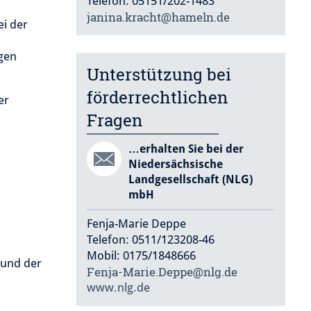
Telefon: 05151/202-1483
janina.kracht@hameln.de
i der
gen
Unterstützung bei
förderrechtlichen
er
Fragen
…erhalten Sie bei der
Niedersächsische
Landgesellschaft (NLG)
mbH
Fenja-Marie Deppe
Telefon: 0511/123208-46
Mobil: 0175/1848666
 und der
Fenja-Marie.Deppe@nlg.de
www.nlg.de