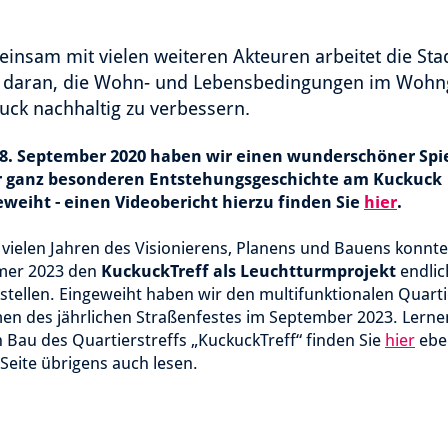
insam mit vielen weiteren Akteuren arbeitet die St
v daran, die Wohn- und Lebensbedingungen im Wohn
uck nachhaltig zu verbessern.
8. September 2020 haben wir einen wunderschöner Spie
r ganz besonderen Entstehungsgeschichte am Kuckuck
eweiht - einen Videobericht hierzu finden Sie
hier
.
vielen Jahren des Visionierens, Planens und Bauens konnte
er 2023 den
KuckuckTreff als Leuchtturmprojekt
endlic
gstellen. Eingeweiht haben wir den multifunktionalen Quarti
n des jährlichen Straßenfestes im September 2023. Lerne
 Bau des Quartierstreffs „KuckuckTreff“ finden Sie
hier
eben
Seite übrigens auch lesen.