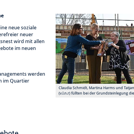
me
ine neue soziale
erefreier neuer
nest wird mit allen
gebote im neuen
managements werden
n im Quartier
Claudia Schmidt, Martina Harms und Tatja
(v.l.n.r) füllten bei der Grundsteinlegung die
ebote