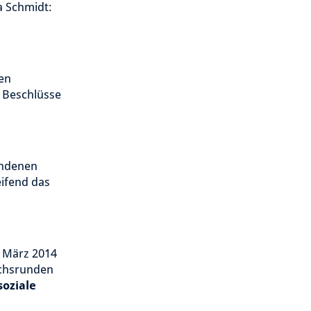
a Schmidt:
en
e Beschlüsse
undenen
eifend das
t März 2014
ächsrunden
oziale