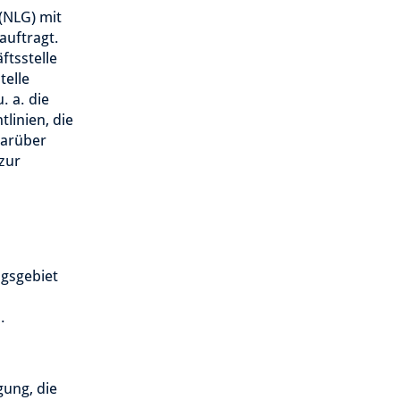
(NLG) mit
auftragt.
ftsstelle
telle
. a. die
linien, die
Darüber
zur
gsgebiet
.
gung, die