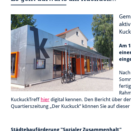
Geme
akti
Kuck
Am 1
eine
eing
Nach 
Somm
ferti
Rahme
KuckuckTreff
hier
digital kennen. Den Bericht über den
Quartierszeitung „Der Kuckuck“ können Sie auf dieser 
Städtebauförderung "Sozialer Zusammenhalt"