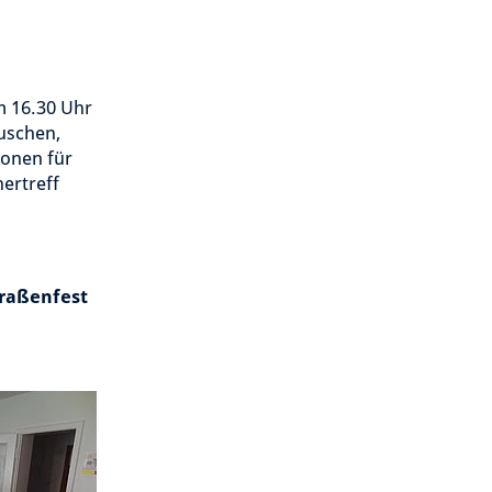
m 16.30 Uhr
uschen,
onen für
ertreff
raßenfest