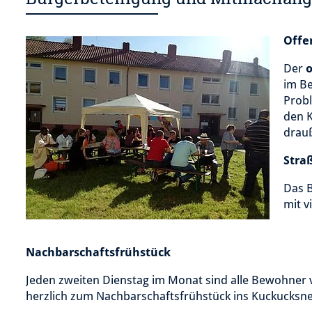
Offe
Der
im Be
Prob
den 
drauß
Stra
Das 
mit v
Nachbarschaftsfrühstück
Jeden zweiten Dienstag im Monat sind alle Bewohner v
herzlich zum Nachbarschaftsfrühstück ins Kuckucksne