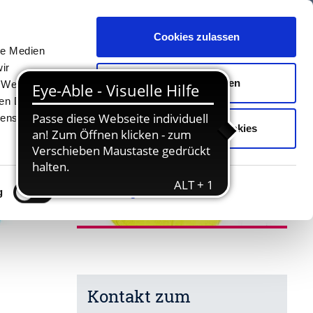
Cookies zulassen
Unterkünfte
Erlebnisse
Kontakt
le Medien
ir
Auswahl erlauben
, Werbung
ren Daten
ienste
Nur notwendige Cookies
g
Details zeigen
Kontakt zum