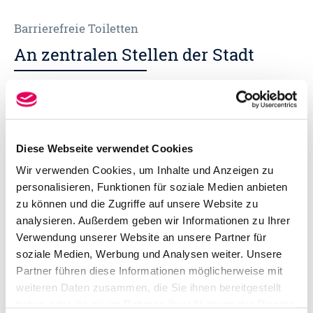
Barrierefreie Toiletten
An zentralen Stellen der Stadt
An verschiedenen Stellen in der Stadt finden Sie
behindertengerechte öffentliche Toiletten. Sie
sind an zentralen Orten, so dass Sie bei Ihrem
Diese Webseite verwendet Cookies
Besuch in Hameln keine weiten Wege auf sich
nehmen müssen, wenn es schnell gehen muss.
Wir verwenden Cookies, um Inhalte und Anzeigen zu
personalisieren, Funktionen für soziale Medien anbieten
Um die Türen der Toiletten zu öffnen, benötigen Sie
zu können und die Zugriffe auf unsere Website zu
den europaweit gültigen Schlüssel für Behinderten-
analysieren. Außerdem geben wir Informationen zu Ihrer
WCs. Die Behindertentoiletten im Bahnhofsgebäude
Verwendung unserer Website an unsere Partner für
und Parkhaus "Rondell am Krankenhaus" (Schlüssel
soziale Medien, Werbung und Analysen weiter. Unsere
am Kiosk erhältlich) werden von der Stadtwerken
Partner führen diese Informationen möglicherweise mit
betreut. Die Toiletten im FIZ, im Grünen Reiter und
weiteren Daten zusammen, die Sie ihnen bereitgestellt
am Europaplatz werden von der Stadt Hameln
haben oder die sie im Rahmen Ihrer Nutzung der Dienste
betreut.