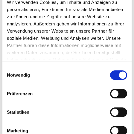
Wir verwenden Cookies, um Inhalte und Anzeigen zu
Erlaubnisvoraussetzungen nicht mehr gegeben
personalisieren, Funktionen für soziale Medien anbieten
ist
zu können und die Zugriffe auf unsere Website zu
Eine Waffenbesitzkarte berechtigt
lediglich zum
analysieren. Außerdem geben wir Informationen zu Ihrer
Besitz
einer erlaubnispflichtigen Waffe. Zum
Verwendung unserer Website an unsere Partner für
"Führen" der Waffe, also zum einsatzbereiten
soziale Medien, Werbung und Analysen weiter. Unsere
Beisichtragen in der Öffentlichkeit, berechtigt
Partner führen diese Informationen möglicherweise mit
Sie nur der Waffenschein in Verbindung mit der
weiteren Daten zusammen, die Sie ihnen bereitgestellt
Waffenbesitzkarte
haben oder die sie im Rahmen Ihrer Nutzung der Dienste
Der "Kleine Waffenschein" berechtigt nur zum
gesammelt haben.
Führen von Schreckschuss-, Reizstoff- und
Einwilligungsauswahl
Signalwaffen in der Öffentlichkeit
Notwendig
Präferenzen
Den richtigen Ansprechpartner
...
Statistiken
... finden Sie in der zuständigen ...
Marketing