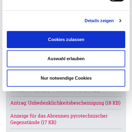
Abteilung 22, Ordnung und Straßenverkehr
Details zeigen
Wichtige Downloads
Cookies zulassen
Alle Unterlagen können Sie hier
herunterladen
Auswahl erlauben
Antrag: Erlaubnis nach Paragraph 27
Sprengstoffgesetz (113 KB)
Nur notwendige Cookies
Merkblatt kleiner Waffenschein (59 KB)
Antrag: Unbedenklichkeitsbescheinigung (18 KB)
Anzeige für das Abrennen pyrotechnischer
Gegenstände (17 KB)