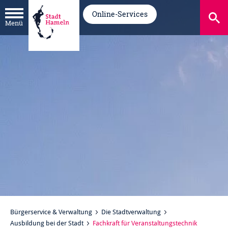
Online-Services
Menü
Bürgerservice & Verwaltung
Die Stadtverwaltung
Ausbildung bei der Stadt
Fachkraft für Veranstaltungstechnik