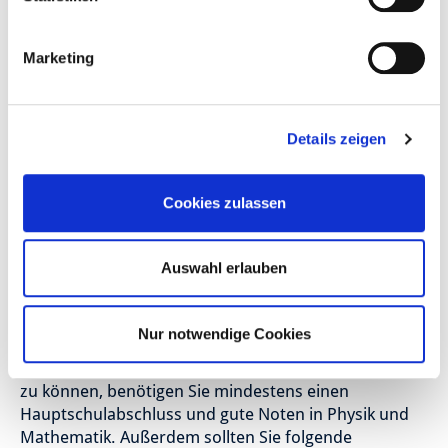
Energieversorgung für Veranstaltungen
bereitstellen und prüfen
Marketing
Beschallungs- und Beleuchtungsanlagen planen,
aufbauen und bedienen
Bühnentechnik sicher und zielorientiert einsetzen
Details zeigen
Medieneinsatz für Ton- und Videotechnik planen
und durchführen
Produktions-, Arbeits- und Veranstaltungssicherheit
Cookies zulassen
und Sicherheitstechnik
Auswahl erlauben
Voraussetzungen
Nur notwendige Cookies
Um als Fachkraft für Veranstaltungstechnik arbeiten
zu können, benötigen Sie mindestens einen
Hauptschulabschluss und gute Noten in Physik und
Mathematik. Außerdem sollten Sie folgende