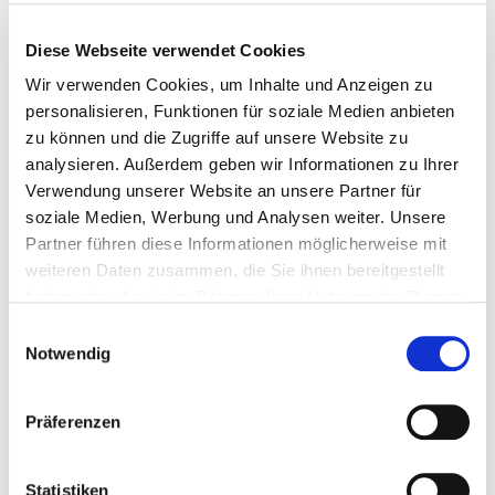
verschiedensten Künstlern und Veranstaltern zu tun,
deren Wünsche Sie umsetzen. Als Fachkraft für
Diese Webseite verwendet Cookies
Veranstaltungstechnik bedienen, warten und pflegen
Wir verwenden Cookies, um Inhalte und Anzeigen zu
Sie die technischen Anlagen und sorgen dafür, dass
personalisieren, Funktionen für soziale Medien anbieten
Theater- und Firmenveranstaltungen, Konzerte,
zu können und die Zugriffe auf unsere Website zu
Opern- und Tanzaufführungen für alle Besucher ein
analysieren. Außerdem geben wir Informationen zu Ihrer
unvergessliches Erlebnis werden.
Verwendung unserer Website an unsere Partner für
soziale Medien, Werbung und Analysen weiter. Unsere
Partner führen diese Informationen möglicherweise mit
Ausbildung
weiteren Daten zusammen, die Sie ihnen bereitgestellt
haben oder die sie im Rahmen Ihrer Nutzung der Dienste
Die Ausbildung dauert drei Jahre und gliedert sich in
gesammelt haben.
Einwilligungsauswahl
praktische und theoretische Teile. Den praktischen
Notwendig
Teil absolvieren Sie bei Ihrer Ausbildungsstätte und
den theoretischen Teil an der
Berufsschule MMBBS
in
Laatzen auf dem Expogelände in Hannover. Folgende
Präferenzen
Ausbildungsinhalte werden Ihnen dort unter
anderem begegnen:
Statistiken