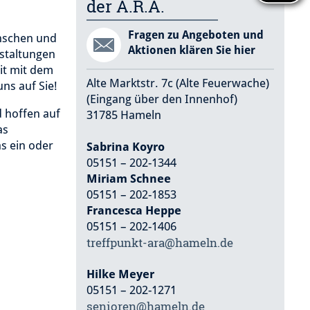
der A.R.A.
Fragen zu Angeboten und
enschen und
Aktionen klären Sie hier
staltungen
it mit dem
Alte Marktstr. 7c (Alte Feuerwache)
ns auf Sie!
(Eingang über den Innenhof)
 hoffen auf
31785 Hameln
as
s ein oder
Sabrina Koyro
05151 – 202-1344
Miriam Schnee
05151 – 202-1853
Francesca Heppe
05151 – 202-1406
treffpunkt-ara@hameln.de
Hilke Meyer
05151 – 202-1271
senioren@hameln.de