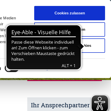
Cookies zulassen
Unterkünfte
Erlebnisse
Kontakt
le Medien
ir
Auswahl erlauben
, Werbung
ren Daten
ienste
Nur notwendige Cookies
g
Details zeigen
Ihr Ansprechpartner