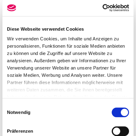
Vergangenheit sind die Konzerte von Marius Müller-
Westernhagen, Peter Maffay, PUR und Michael
Jackson. Vor und während der Fußball-
Weltmeisterschaft 2006 war das
Diese Webseite verwendet Cookies
Weserberglandstadion Trainingsstätte der
Wir verwenden Cookies, um Inhalte und Anzeigen zu
französischen Fußballnationalmannschaft.
personalisieren, Funktionen für soziale Medien anbieten
Für spezielle Sportarten wie zum Beispiel Kegeln,
zu können und die Zugriffe auf unsere Website zu
Reiten und Schießen aber auch Bowling und Lasertag
analysieren. Außerdem geben wir Informationen zu Ihrer
stehen Sportstätten zur Verfügung, die entweder
Verwendung unserer Website an unsere Partner für
unter Vereinsträgerschaft stehen oder von privaten
soziale Medien, Werbung und Analysen weiter. Unsere
Betreibern angeboten werden.
Partner führen diese Informationen möglicherweise mit
weiteren Daten zusammen, die Sie ihnen bereitgestellt
haben oder die sie im Rahmen Ihrer Nutzung der Dienste
Sporthallen und Sportplätze
gesammelt haben.
Einwilligungsauswahl
Notwendig
In unserer Karte finden Sie einen Großteil der
Hamelner Sporthallen und Sportplätze. Sie können
sich die Adresse der Hallen und Plätze anzeigen
Präferenzen
lassen und so Ihren Weg zur Sportveranstaltung