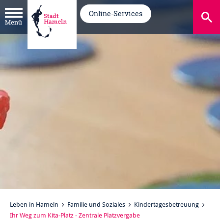
Online-Services
Menü
Leben in Hameln
Familie und Soziales
Kindertagesbetreuung
Ihr Weg zum Kita-Platz - Zentrale Platzvergabe