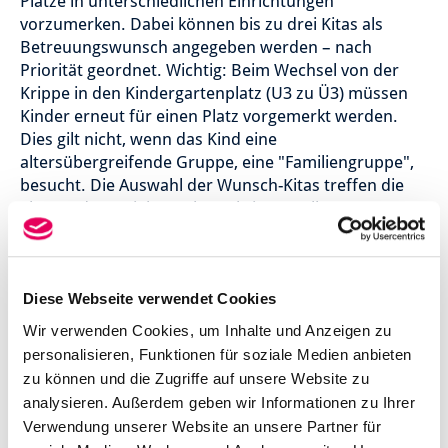
Plätze in unterschiedlichen Einrichtungen
vorzumerken. Dabei können bis zu drei Kitas als
Betreuungswunsch angegeben werden – nach
Priorität geordnet. Wichtig: Beim Wechsel von der
Krippe in den Kindergartenplatz (U3 zu Ü3) müssen
Kinder erneut für einen Platz vorgemerkt werden.
Dies gilt nicht, wenn das Kind eine
altersübergreifende Gruppe, eine "Familiengruppe",
besucht. Die Auswahl der Wunsch-Kitas treffen die
Eltern oder Erziehungsberechtigten selbst –
idealerweise informieren sie sich im Vorfeld über die
Kindertagesstätten im Gebiet der Stadt Hameln und
deren Konzepte, lernen die Einrichtungen persönlich
kennen. Dazu können sie auch Termine mit den Kita-
Diese Webseite verwendet Cookies
Leitungen vor Ort vereinbaren.
Wir verwenden Cookies, um Inhalte und Anzeigen zu
personalisieren, Funktionen für soziale Medien anbieten
Ein Hinweis:
Eltern können ihre Kinder direkt nach
zu können und die Zugriffe auf unsere Website zu
der Geburt für einen Kita-Platz vormerken, wenn sie
analysieren. Außerdem geben wir Informationen zu Ihrer
möchten. Sie sollten jedoch darauf achten, dass alle
Verwendung unserer Website an unsere Partner für
im Elternportal gemachten Angaben aktuell bleiben