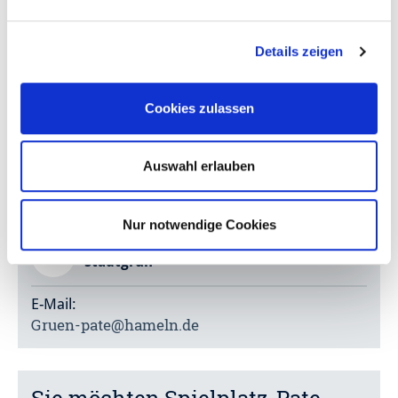
und den Ortsteilen finden Sie in diesem
PDF
Details zeigen
Spielplätze in der Kernstadt (mit Klein Berkel
und Afferde) (5 MB)
Cookies zulassen
Spielplätze auf den Dörfern (2 MB)
Auswahl erlauben
Sie wollen grüner Pate werden?
Nur notwendige Cookies
Dann melden Sie sich in der Abteilung 53,
Stadtgrün
E-Mail:
Gruen-pate@hameln.de