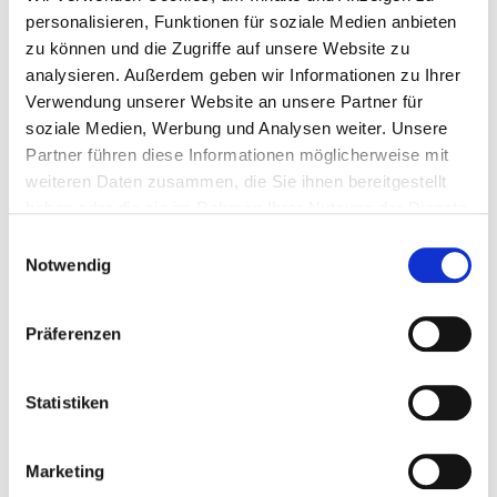
personalisieren, Funktionen für soziale Medien anbieten
05151/202-1418
zu können und die Zugriffe auf unsere Website zu
analysieren. Außerdem geben wir Informationen zu Ihrer
Kontakt zur Abteilung
Verwaltungsservice und
Verwendung unserer Website an unsere Partner für
Anliegen- &
soziale Medien, Werbung und Analysen weiter. Unsere
Beschwerdemanagement
Partner führen diese Informationen möglicherweise mit
bzgl. Grünflächen
weiteren Daten zusammen, die Sie ihnen bereitgestellt
allgemein, Sportplätzen,
haben oder die sie im Rahmen Ihrer Nutzung der Dienste
05151/202-1126
Spielplätzen und
gesammelt haben.
05151/202-1706
Bäumen sowie
Einwilligungsauswahl
Notwendig
Neubauplanungen und
Baumaßnahmen
Präferenzen
Statistiken
Alle Spielplätze in der Kernstadt
...
Marketing