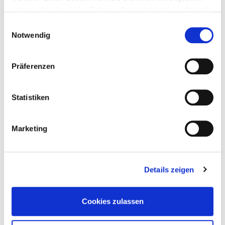
haben oder die sie im Rahmen Ihrer Nutzung der Dienste
Coaching für die betriebliche Umschulung
Umschulung Gärtner/Gärtnerin Fachrichtung
gesammelt haben.
Einwilligungsauswahl
Garten- und Landschaftsbau
Notwendig
Integrationskurs Deutsch
Präferenzen
Statistiken
Marketing
Details zeigen
Cookies zulassen