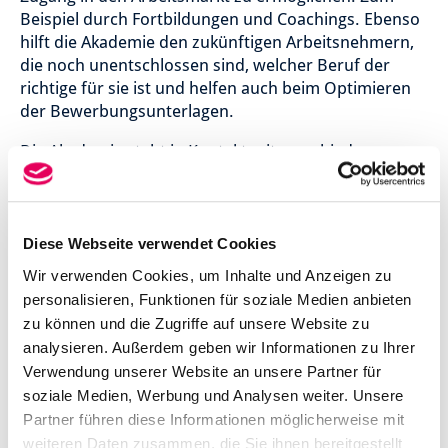
Beispiel durch Fortbildungen und Coachings. Ebenso
hilft die Akademie den zukünftigen Arbeitsnehmern,
die noch unentschlossen sind, welcher Beruf der
richtige für sie ist und helfen auch beim Optimieren
der Bewerbungsunterlagen.
Die Akademie steht in Kontakt mit verschiedenen
Industriebetrieben, der IHK-Hannover und
Unternehmen aus den verschiedensten Branchen.
Kurse und Veranstaltungen werden durch
Fachdozenten durchgeführt.
Diese Webseite verwendet Cookies
Wir verwenden Cookies, um Inhalte und Anzeigen zu
personalisieren, Funktionen für soziale Medien anbieten
Beispiele für Kurse an der Akademie
zu können und die Zugriffe auf unsere Website zu
Überlingen:
analysieren. Außerdem geben wir Informationen zu Ihrer
Verwendung unserer Website an unsere Partner für
soziale Medien, Werbung und Analysen weiter. Unsere
Bewerbungscoaching für Akademiker und
Partner führen diese Informationen möglicherweise mit
Führungskräfte
weiteren Daten zusammen, die Sie ihnen bereitgestellt
Umschulung Koch/Köchin (Vollzeit)