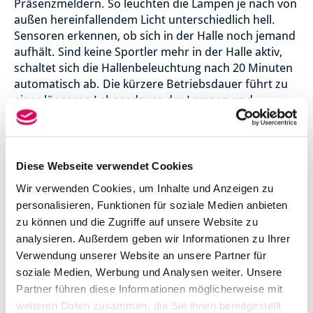
Präsenzmeldern. So leuchten die Lampen je nach von
außen hereinfallendem Licht unterschiedlich hell.
Sensoren erkennen, ob sich in der Halle noch jemand
aufhält. Sind keine Sportler mehr in der Halle aktiv,
schaltet sich die Hallenbeleuchtung nach 20 Minuten
automatisch ab. Die kürzere Betriebsdauer führt zu
einer längeren Lebensdauer der Lampen und
Komponenten und somit zu geringeren
Wartungskosten.
Was wird gespart?
Diese Webseite verwendet Cookies
Die Verwaltung schätzt, dass sich der
Wir verwenden Cookies, um Inhalte und Anzeigen zu
Stromverbrauch mit der neuen Beleuchtung um 70
personalisieren, Funktionen für soziale Medien anbieten
Prozent jährlich reduzieren lässt. Insgesamt 1667
zu können und die Zugriffe auf unsere Website zu
Tonnen CO2 würden dann weniger in die Atmosphäre
analysieren. Außerdem geben wir Informationen zu Ihrer
gepustet – bezogen auf die Lebensdauer der
Verwendung unserer Website an unsere Partner für
Beleuchtung. Ein netter Nebeneffekt: Die
soziale Medien, Werbung und Analysen weiter. Unsere
Beleuchtungsqualität wird durch den Einsatz der LED-
Partner führen diese Informationen möglicherweise mit
Lampen ebenfalls verbessert. Das haben Lehrkräfte
weiteren Daten zusammen, die Sie ihnen bereitgestellt