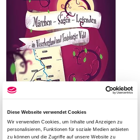
Diese Webseite verwendet Cookies
Seit über 40 Jahren gibt es die Deutsche
Wir verwenden Cookies, um Inhalte und Anzeigen zu
Märchenstraße, die von Hanau, dem Geburtsort der
personalisieren, Funktionen für soziale Medien anbieten
Brüder Grimm, über 600 Kilometer Richtung Norden
zu können und die Zugriffe auf unsere Website zu
bis nach Bremen führt. Ein bedeutender Teil dieser