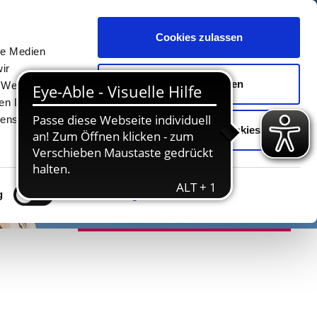
Cookies zulassen
Unterkünfte
Erlebnisse
Kontakt
le Medien
ir
Auswahl erlauben
, Werbung
ren Daten
ienste
Nur notwendige Cookies
g
Details zeigen