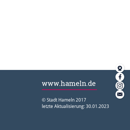
Web
Fac
www.hameln.de
Ins
Kon
© Stadt Hameln 2017
letzte Aktualisierung: 30.01.2023