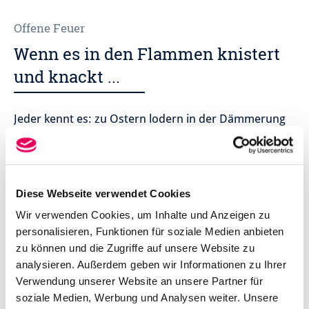
Offene Feuer
Wenn es in den Flammen knistert
und knackt ...
Jeder kennt es: zu Ostern lodern in der Dämmerung
zahlreiche Feuer auf. In fast jedem Dorf gibt es ein
eigenes Osterfeuer, bei dem sich die gesamte
Dorfgemeinschaft versammelt. Um dabei auch die
entsprechende Sicherheit zu gewährleisten, hat die
Diese Webseite verwendet Cookies
Stadt Hameln verschiedene Richtlinien aufgestellt, an
die sich jeder Veranstalter halten muss.
Wir verwenden Cookies, um Inhalte und Anzeigen zu
personalisieren, Funktionen für soziale Medien anbieten
Was im sogenannten Baruchtumsfeuer verbrannt
zu können und die Zugriffe auf unsere Website zu
werden darf, wie groß ein Feuer maximal sein darf
analysieren. Außerdem geben wir Informationen zu Ihrer
und wann es anzumelden ist, können Sie dem
Verwendung unserer Website an unsere Partner für
Merkblatt für Brauchtumsfeuer
entnehmen. Dort
soziale Medien, Werbung und Analysen weiter. Unsere
finden Sie auch den Meldebogen für Ihr Feuer.