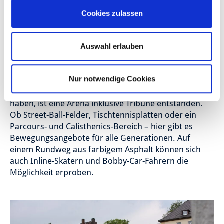
Cookies zulassen
Auf den Wegen finden Besucherinnen und Besucher
Spiel- und Naturerlebnisangebote wie beispielsweise
Balancier- und Kletterbalkenparcours. Außerdem
Auswahl erlauben
bietet sich ein neu modellierter Hügel im Winter
besonders gut zum Rodeln an.
Nur notwendige Cookies
Das Highlight des Parks: die Arena. Wo früher einmal
militärische Ausbildungsübungen stattgefunden
haben, ist eine Arena inklusive Tribüne entstanden.
Ob Street-Ball-Felder, Tischtennisplatten oder ein
Parcours- und Calisthenics-Bereich – hier gibt es
Bewegungsangebote für alle Generationen. Auf
einem Rundweg aus farbigem Asphalt können sich
auch Inline-Skatern und Bobby-Car-Fahrern die
Möglichkeit erproben.