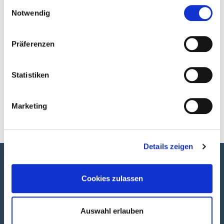
Einwilligungsauswahl
Notwendig
weitere Highlights
Präferenzen
Statistiken
Marketing
Details zeigen
Newsletter
Cookies zulassen
Hier können Sie sich zum Newsletter anmelden.
Auswahl erlauben
Newsletter abonnieren