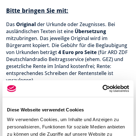
Bitte bringen Sie mit:
Das
Original
der Urkunde oder Zeugnisses. Bei
ausländischen Texten ist eine
Übersetzung
mitzubringen. Das jeweilige Original wird im
Bürgeramt kopiert. Die Gebühr für die Beglaubigung
von Urkunden beträgt
4 Euro pro Seite
(für ARD ZDF
Deutschlandradio Beitragsservice (ehem. GEZ) und
gesetzliche Rente im Inland kostenfrei; Rente:
entsprechendes Schreiben der Rentenstelle ist
vorzulegen).
Beglaubigen von Unterschriften
Diese Webseite verwendet Cookies
Auch Unterschriften können wir Ihnen im
Wir verwenden Cookies, um Inhalte und Anzeigen zu
Allgemeinen beglaubigen, wenn das unterschriebene
personalisieren, Funktionen für soziale Medien anbieten
Schriftstück einer
Behörde vorgelegt
werden soll.
zu können und die Zugriffe auf unsere Website zu