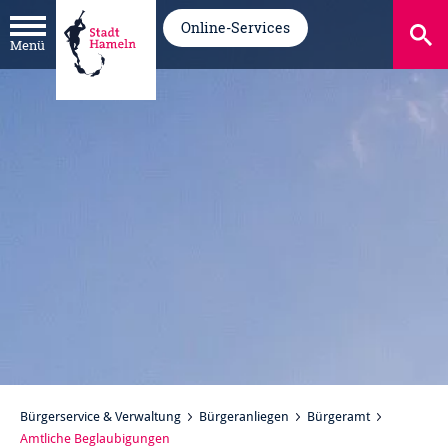
Online-Services
Menü
Bürgerservice & Verwaltung
Bürgeranliegen
Bürgeramt
Amtliche Beglaubigungen