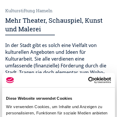
Kulturstiftung Hameln
Mehr Theater, Schauspiel, Kunst
und Malerei
In der Stadt gibt es solch eine Vielfalt von
kulturellen Angeboten und Ideen für
Kulturarbeit. Sie alle verdienen eine
umfassende (finanzielle) Förderung durch die
Stadt. Tragen sie doch elementar zum Wohn-
und Freizeitwert der Stadt bei und machen die
Weserstadt immer attraktiver.
Dennoch stößt die Verwaltung hier so manches Mal
Diese Webseite verwendet Cookies
an ihre finanziellen Grenzen. Und da kommt die
Wir verwenden Cookies, um Inhalte und Anzeigen zu
Kulturstiftung Hameln
ins Spiel. Sie setzt dort an, wo
personalisieren, Funktionen für soziale Medien anbieten
neue und zusätzliche kulturelle Initiativen weitere