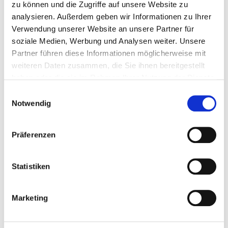
zu können und die Zugriffe auf unsere Website zu
Unterstützung benötigen.
analysieren. Außerdem geben wir Informationen zu Ihrer
Jeder Bürger kann die Hamelner Kulturszene aktiv
Verwendung unserer Website an unsere Partner für
fördern. Denn das Stiftungskapital wurde jeweils zur
soziale Medien, Werbung und Analysen weiter. Unsere
Hälfte von der Stadt Hameln und den Bürgern
Partner führen diese Informationen möglicherweise mit
aufgebracht. Je höher das Stiftungskapital ist, desto
weiteren Daten zusammen, die Sie ihnen bereitgestellt
höher sind die Erträge für die Erfüllung des
haben oder die sie im Rahmen Ihrer Nutzung der Dienste
Stiftungszweckes. Ganz klar: Je mehr Geld vorhanden
gesammelt haben.
Einwilligungsauswahl
ist, desto mehr Projekte können gefördert werden.
Notwendig
Auch Unternehmen und Institutionen können einen
Beitrag leisten.
Präferenzen
Statistiken
Marketing
Fragen zur Kulturstiftung?