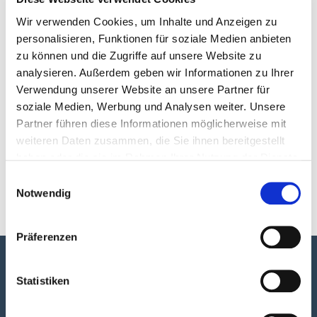
Für Familien
Wir verwenden Cookies, um Inhalte und Anzeigen zu
personalisieren, Funktionen für soziale Medien anbieten
Familiencard
zu können und die Zugriffe auf unsere Website zu
analysieren. Außerdem geben wir Informationen zu Ihrer
Verwendung unserer Website an unsere Partner für
soziale Medien, Werbung und Analysen weiter. Unsere
Partner führen diese Informationen möglicherweise mit
weiteren Daten zusammen, die Sie ihnen bereitgestellt
haben oder die sie im Rahmen Ihrer Nutzung der Dienste
gesammelt haben.
Einwilligungsauswahl
Notwendig
Präferenzen
Newsletter
Statistiken
Hier können Sie sich zum Newsletter anmelden.