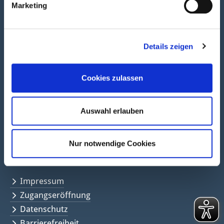
Marketing
Newsletter abonnieren
Details zeigen
Social Media
Cookies zulassen
Folgen Sie uns in den sozialen Netzwerken auf
Facebook
Twitter<
Instagramm<
Auswahl erlauben
Nur notwendige Cookies
Links & Rechte
Impressum
Zugangseröffnung
Datenschutz
Barrierefreiheit