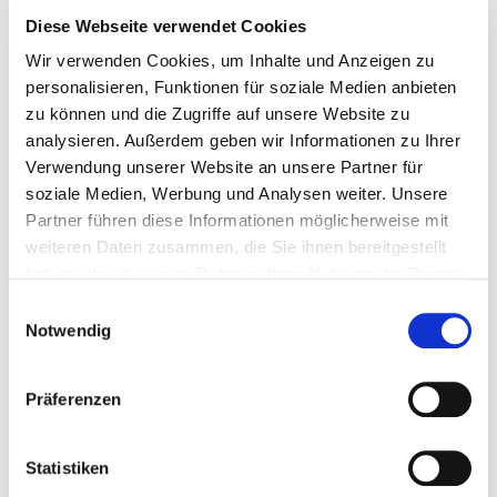
Diese Webseite verwendet Cookies
Wir verwenden Cookies, um Inhalte und Anzeigen zu
personalisieren, Funktionen für soziale Medien anbieten
Ideell ausgezeichnet:
Kristien Aertssen
zu können und die Zugriffe auf unsere Website zu
Die Schmusekönigin
analysieren. Außerdem geben wir Informationen zu Ihrer
Moritz Verlag, 2003
Verwendung unserer Website an unsere Partner für
Bruno Blume / Jacky
soziale Medien, Werbung und Analysen weiter. Unsere
Gleich
Partner führen diese Informationen möglicherweise mit
Der gestiefelte Kater
weiteren Daten zusammen, die Sie ihnen bereitgestellt
Kindermann Verlag, 2003
haben oder die sie im Rahmen Ihrer Nutzung der Dienste
gesammelt haben.
Einwilligungsauswahl
Ideell ausgezeichnet:
Caroline B. Cooney
Notwendig
Anaxandra
Carlsen Verlag, 2003
Cornelia Funke
Präferenzen
Tintenherz
Cecilie Dressler Verlag,
2003
Statistiken