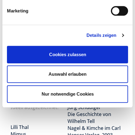
Ideell ausgezeichnet:
Diana W. Jones
Marketing
Ziemlich viele
Prinzessinnen
Kai Meyer
Carlsen Verlag, 2003
Die Wellenläufer
Details zeigen
Loewe Verlag, 2003
Cookies zulassen
Ideell ausgezeichnet:
Dietlof Reiche
Geisterschiff
Carl Hanser Verlag, 2002
Auswahl erlauben
Karla Schneider
Glückskind
Carl Hanser Verlag, 2003
Nur notwendige Cookies
Ideell ausgezeichnet:
Jürg Schubiger
Die Geschichte von
Wilhelm Tell
Lilli Thal
Nagel & Kimche im Carl
Mimus