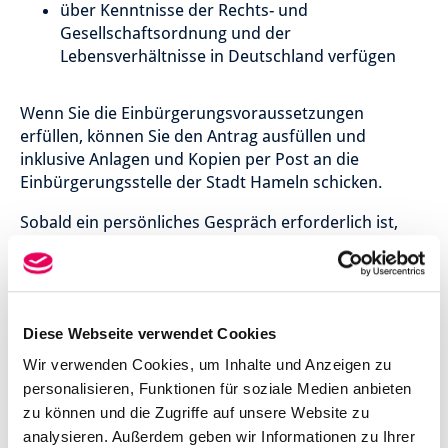
über Kenntnisse der Rechts- und
Gesellschaftsordnung und der
Lebensverhältnisse in Deutschland verfügen
Wenn Sie die Einbürgerungsvoraussetzungen
erfüllen, können Sie den Antrag ausfüllen und
inklusive Anlagen und Kopien per Post an die
Einbürgerungsstelle der Stadt Hameln schicken.
Sobald ein persönliches Gespräch erforderlich ist,
erhalten Sie eine Nachricht von uns.
Die Einbürgerung ist
gebührenpflichtig
. Die Gebühr
beträgt
255 Euro pro Person und 51 Euro pro
miteinzubürgerndes Kind.
Diese Webseite verwendet Cookies
Wir verwenden Cookies, um Inhalte und Anzeigen zu
personalisieren, Funktionen für soziale Medien anbieten
Nützliche Links zum Thema:
zu können und die Zugriffe auf unsere Website zu
analysieren. Außerdem geben wir Informationen zu Ihrer