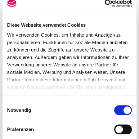
Die historische Innenstadt verwandelt sich in einen
stimmungsvollen Marktplatz voller Farben, Handwerk
und saisonaler Genüsse. An zahlreichen Ständen gibt
Diese Webseite verwendet Cookies
es Regionales und Selbstgemachtes zu entdecken:
Wir verwenden Cookies, um Inhalte und Anzeigen zu
herbstliche Spezialitäten, liebevoll gefertigte Produkte
personalisieren, Funktionen für soziale Medien anbieten
und echtes Handwerk zum Zuschauen und Staunen.
zu können und die Zugriffe auf unsere Website zu
Es wird gehämmert, geflochten, gedrechselt und
analysieren. Außerdem geben wir Informationen zu Ihrer
Leder bearbeitet – lebendig, traditionell und mit viel
Verwendung unserer Website an unsere Partner für
Liebe zum Detail.
soziale Medien, Werbung und Analysen weiter. Unsere
Zwischen liebevoll dekorierten Marktständen
Partner führen diese Informationen möglicherweise mit
herrscht ein reges Markttreiben, das zum Bummeln
weiteren Daten zusammen, die Sie ihnen bereitgestellt
und Verweilen einlädt – nicht nur am
verkaufsoffenen
haben oder die sie im Rahmen Ihrer Nutzung der Dienste
Sonntag.
gesammelt haben.
Einwilligungsauswahl
Notwendig
Der Hamelner Herbstmarkt verbindet Genuss,
Handwerk und entspanntes Shopping zu einem
Wochenende voller herbstlicher Atmosphäre.
Präferenzen