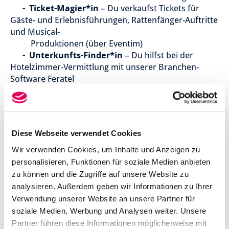
- Ticket-Magier*in
– Du verkaufst Tickets für
Gäste- und Erlebnisführungen, Rattenfänger-Auftritte
und Musical-
Produktionen (über Eventim)
-
Unterkunfts-Finder*in
– Du hilfst bei der
Hotelzimmer-Vermittlung mit unserer Branchen-
Software Feratel
- Souvenir-Dealer*in
– Du bringst Hameln-
Erinnerungen an den Mann/die Frau und managst
dabei die Kasse wie ein
Profi
Diese Webseite verwendet Cookies
-
Post-Virtuose*in
– Du kümmerst du dich um
den Postversand unserer Materialien
Wir verwenden Cookies, um Inhalte und Anzeigen zu
personalisieren, Funktionen für soziale Medien anbieten
zu können und die Zugriffe auf unsere Website zu
WAS DU MITBRINGEN SOLLST
– Deine Geschichte
analysieren. Außerdem geben wir Informationen zu Ihrer
-
Idealerweise eine kaufmännische oder
Verwendung unserer Website an unsere Partner für
artverwandte Ausbildung
soziale Medien, Werbung und Analysen weiter. Unsere
-
Ein offenes Ohr und Gespür für Kundenwünsche
Partner führen diese Informationen möglicherweise mit
-
Kommunikations-Talent und Teamgeist