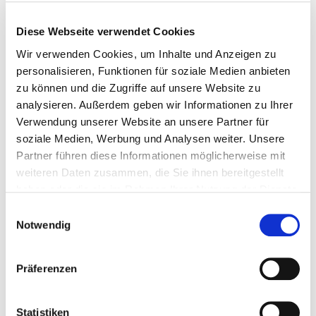
Infografik Wirtschaft
Diese Webseite verwendet Cookies
Wir verwenden Cookies, um Inhalte und Anzeigen zu
Infografik Demografischer Wandel
personalisieren, Funktionen für soziale Medien anbieten
Infografik Wasserflächen
zu können und die Zugriffe auf unsere Website zu
analysieren. Außerdem geben wir Informationen zu Ihrer
Verwendung unserer Website an unsere Partner für
soziale Medien, Werbung und Analysen weiter. Unsere
Infomaterial Dialogwerkstatt
Partner führen diese Informationen möglicherweise mit
weiteren Daten zusammen, die Sie ihnen bereitgestellt
Hameln2030 Zwischenbericht 2016
haben oder die sie im Rahmen Ihrer Nutzung der Dienste
gesammelt haben.
Einwilligungsauswahl
Notwendig
Infomaterial Prozessablauf
Präferenzen
Hameln2030 Prozessflyer
Statistiken