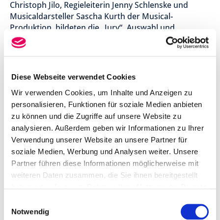
Christoph Jilo, Regieleiterin Jenny Schlenske und
Musicaldarsteller Sascha Kurth der Musical-
Produktion, bildeten die „Jury“. Auswahl und
Besetzung erfolgen nach ausgiebiger Beratung – erst
dann bekommen die Kinder Zu- oder Absagen.
Der Aufruf lief seit Mitte Mai im norddeutschen
Diese Webseite verwendet Cookies
Raum. Auf einer Pressekonferenz am 6. Juni im
Veranstaltungsraum des Hauptsponsors VGH in
Wir verwenden Cookies, um Inhalte und Anzeigen zu
Hannover, wies Produzent Peter Scholz ein weiteres
personalisieren, Funktionen für soziale Medien anbieten
Mal auf die Rollenbesetzungen für Kinderrollen hin.
zu können und die Zugriffe auf unsere Website zu
analysieren. Außerdem geben wir Informationen zu Ihrer
Hauptdarsteller Rob Cole, Friedrich Rau, gab zudem
Verwendung unserer Website an unsere Partner für
Kostproben aus dem Erfolgs-Musical.
soziale Medien, Werbung und Analysen weiter. Unsere
Partner führen diese Informationen möglicherweise mit
weiteren Daten zusammen, die Sie ihnen bereitgestellt
haben oder die sie im Rahmen Ihrer Nutzung der Dienste
gesammelt haben.
Einwilligungsauswahl
Der renommierte Neurochirurg Professor Dr. med.
Notwendig
Dr. h.c. mult. Madjid Samii (80) aus Hannover,