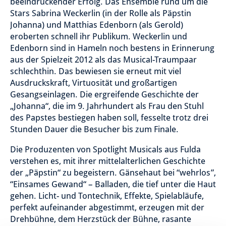
beeindruckender Erfolg. Das Ensemble rund um die
Stars Sabrina Weckerlin (in der Rolle als Päpstin
Johanna) und Matthias Edenborn (als Gerold)
eroberten schnell ihr Publikum. Weckerlin und
Edenborn sind in Hameln noch bestens in Erinnerung
aus der Spielzeit 2012 als das Musical-Traumpaar
schlechthin. Das bewiesen sie erneut mit viel
Ausdruckskraft, Virtuosität und großartigen
Gesangseinlagen. Die ergreifende Geschichte der
„Johanna“, die im 9. Jahrhundert als Frau den Stuhl
des Papstes bestiegen haben soll, fesselte trotz drei
Stunden Dauer die Besucher bis zum Finale.
Die Produzenten von Spotlight Musicals aus Fulda
verstehen es, mit ihrer mittelalterlichen Geschichte
der „Päpstin“ zu begeistern. Gänsehaut bei “wehrlos”,
“Einsames Gewand“ – Balladen, die tief unter die Haut
gehen. Licht- und Tontechnik, Effekte, Spielabläufe,
perfekt aufeinander abgestimmt, erzeugen mit der
Drehbühne, dem Herzstück der Bühne, rasante