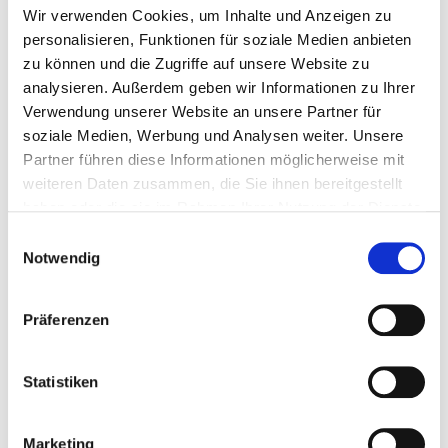
Wir verwenden Cookies, um Inhalte und Anzeigen zu
personalisieren, Funktionen für soziale Medien anbieten
zu können und die Zugriffe auf unsere Website zu
analysieren. Außerdem geben wir Informationen zu Ihrer
Verwendung unserer Website an unsere Partner für
soziale Medien, Werbung und Analysen weiter. Unsere
Partner führen diese Informationen möglicherweise mit
weiteren Daten zusammen, die Sie ihnen bereitgestellt
haben oder die sie im Rahmen Ihrer Nutzung der Dienste
Hier geht es zur Umfrage der
gesammelt haben.
Einwilligungsauswahl
Gesundheitsregion Hameln-Pyrmont.
Notwendig
Präferenzen
Informationen zum Veranstalter
Statistiken
Hameln Marketing und Tourismus GmbH
Marketing
Deisterallee 1