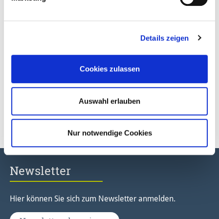
31785 Hameln
Tel. 05151 957821
stadtmarketing@hameln-tourismus.de
Details zeigen
Cookies zulassen
Bildergalerie
Auswahl erlauben
Hier
geht's zu den Pressebildern rund um die Klima-
Kiste
Nur notwendige Cookies
Newsletter
Hier können Sie sich zum Newsletter anmelden.