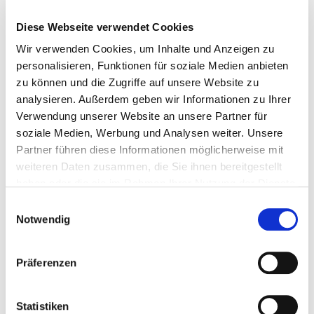
live und in Farbe
Diese Webseite verwendet Cookies
Rattenfänger-Begrüßung virtuell
Wir verwenden Cookies, um Inhalte und Anzeigen zu
personalisieren, Funktionen für soziale Medien anbieten
Via Videokonferenz kommt der Rattenfänger live zu
zu können und die Zugriffe auf unsere Website zu
Ihnen. Ob Omas Geburtstag, eine Überraschung für
analysieren. Außerdem geben wir Informationen zu Ihrer
Kinder oder eine Firmen-Präsentation; der bunte
Verwendung unserer Website an unsere Partner für
Spielmann ist weltweit buchbar.
soziale Medien, Werbung und Analysen weiter. Unsere
Partner führen diese Informationen möglicherweise mit
Normalerweise kommen die Touristen zum
weiteren Daten zusammen, die Sie ihnen bereitgestellt
Rattenfänger in die sehenswerte Stadt an der Weser.
haben oder die sie im Rahmen Ihrer Nutzung der Dienste
Wie immer schnürt der bunte Spielmann vor einem
gesammelt haben.
Auftritt seine Stiefel, meldet sich dann aber diesmal
Einwilligungsauswahl
Notwendig
per Chat beim Kunden an und präsentiert seine
einzigartige Show live mit Interaktionen. Mit
Programmen wie Skype/Zoom/Teams kommt der
Präferenzen
Rattenfänger so digital dahin, wohin er bestellt
wurde, und zwar weltweit (stabile
Internetverbindung vorausgesetzt).
Statistiken