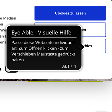
Cookies zulassen
Unterkünfte
Erlebnisse
Kontakt
le Medien
ir
Auswahl erlauben
, Werbung
ren Daten
ienste
Nur notwendige Cookies
g
Details zeigen