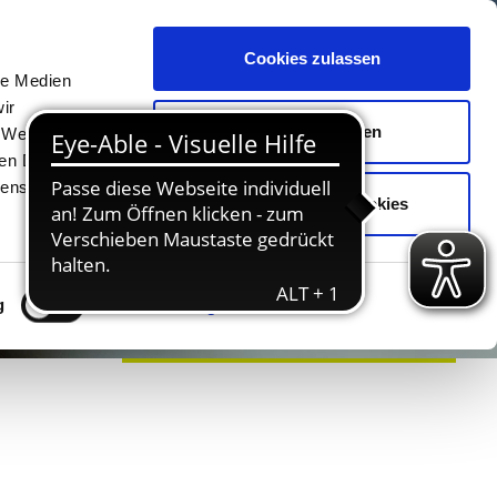
Cookies zulassen
Unterkünfte
Erlebnisse
Kontakt
le Medien
ir
Auswahl erlauben
, Werbung
ren Daten
ienste
Nur notwendige Cookies
g
Details zeigen