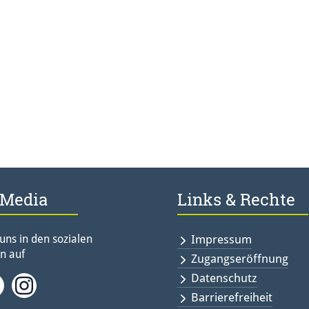
 Media
Links & Rechte
 uns in den sozialen
Impressum
n auf
Zugangseröffnung
Datenschutz
ebook
Twitter<
Instagramm<
Barrierefreiheit