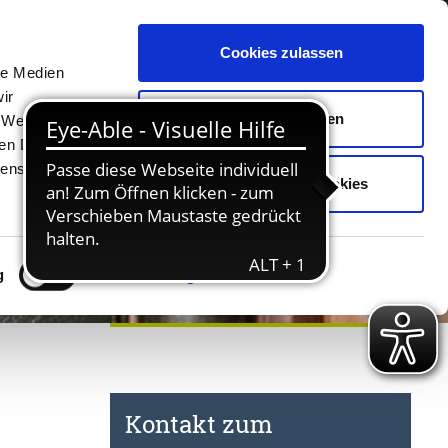
Cookies zulassen
Unterkünfte
Erlebnisse
Kontakt
le Medien
ir
Auswahl erlauben
, Werbung
ren Daten
ienste
Nur notwendige Cookies
g
Details zeigen
Kontakt zum