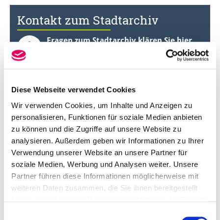
Kontakt zum Stadtarchiv
Fragen zum Stadtarchiv klären Sie hier
Pfortmühle, Sudetenstraße 1
31785 Hameln
Diese Webseite verwendet Cookies
Telefon: 05151/202-1439 und -1339
Wir verwenden Cookies, um Inhalte und Anzeigen zu
stadtarchiv@hameln.de
personalisieren, Funktionen für soziale Medien anbieten
zu können und die Zugriffe auf unsere Website zu
Das Stadtarchiv ist auch
analysieren. Außerdem geben wir Informationen zu Ihrer
bei Facebook
Verwendung unserer Website an unsere Partner für
soziale Medien, Werbung und Analysen weiter. Unsere
Partner führen diese Informationen möglicherweise mit
Öffnungszeiten des Stadtarchivs
weiteren Daten zusammen, die Sie ihnen bereitgestellt
haben oder die sie im Rahmen Ihrer Nutzung der Dienste
Dienstag: 10 bis 12.30 Uhr
gesammelt haben.
Einwilligungsauswahl