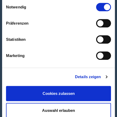
Einwilligungsauswahl
Facebook
Twitter<
Instagramm<
Notwendig
Präferenzen
Links & Rechte
Statistiken
Impressum
Zugangseröffnung
Marketing
Datenschutz
Barrierefreiheit
Details zeigen
www.hameln.de
Cookies zulassen
© Stadt Hameln 2017
letzte Aktualisierung: 22.04.2026
Auswahl erlauben