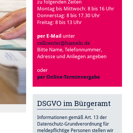
zu folgenden Zeiten
Montag bis Mittwoch: 8 bis 16 Uhr
Donnerstag: 8 bis 17.30 Uhr
Freitag: 8 bis 13 Uhr
per E-Mail
unter
callcenter@hameln.de
Bitte Name, Telefonnummer,
Adresse und Anliegen angeben
oder
per Online-Terminvergabe
DSGVO im Bürgeramt
Informationen gemäß Art. 13 der
Datenschutz-Grundverordnung für
meldepflichtige Personen stellen wir