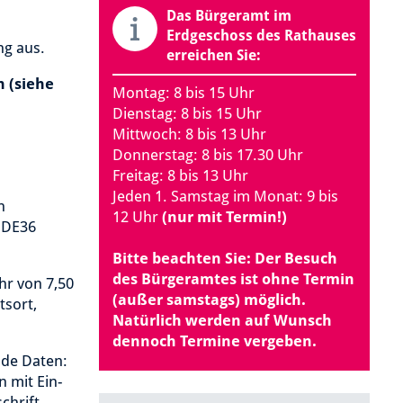
Das Bürgeramt im
Erdgeschoss des Rathauses
ng aus.
erreichen Sie:
 (siehe
Montag: 8 bis 15 Uhr
Dienstag: 8 bis 15 Uhr
Mittwoch: 8 bis 13 Uhr
Donnerstag: 8 bis 17.30 Uhr
Freitag: 8 bis 13 Uhr
Jeden 1. Samstag im Monat: 9 bis
n
12 Uhr
(nur mit Termin!)
 DE36
Bitte beachten Sie: Der Besuch
des Bürgeramtes ist ohne Termin
r von 7,50
(außer samstags) möglich.
tsort,
Natürlich werden auf Wunsch
dennoch Termine vergeben.
nde Daten:
 mit Ein-
hrift.