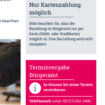
Nur Kartenzahlung
möglich
te beachten
Bitte beachten Sie, dass die
Bezahlung im Bürgeramt nur per
Karte (Debit- oder Kreditkarte)
möglich ist. Eine Barzahlung wird nicht
akzeptiert.
Terminvergabe
Bürgeramt
So können Sie einen Termin
vereinbaren
Telefonisch
unter 05151/202-1400