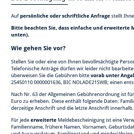
Auf
persönliche oder schriftliche Anfrage
stellt Ihn
Bitte beachten Sie, dass einfache und erweitert
unten).
Wie gehen Sie vor?
Stellen Sie oder eine von Ihnen bevollmächtigte Perso
Telefonische Anträge dürfen wir leider nicht bearbeit
überweisen Sie die Gebühren bitte
vorab
unter Anga
25450110 0000001636, BIC NOLADE21SWB; einen entspr
Nach Nr. 63 der Allgemeinen Gebührenordnung ist fü
Euro zu erheben. Diese enthält folgende Daten: Fam
derzeitige Anschrift und die letzte Anschrift innerhalb.
Für jede
erweiterte
Meldebescheinigung ist eine Verw
Familienname, frühere Namen, Vornamen, Geburtsdatum
und Auszugsdatum, Familienstand und minderjährige 