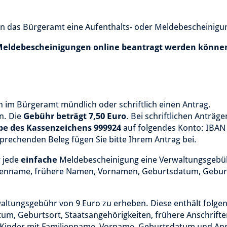
en das Bürgeramt eine Aufenthalts- oder Meldebescheinigu
e Meldebescheinigungen online beantragt werden können
n im Bürgeramt mündlich oder schriftlich einen Antrag.
en. Die
Gebühr beträgt 7,50 Euro
. Bei schriftlichen Anträge
be des Kassenzeichens 999924
auf folgendes Konto: IBAN
echenden Beleg fügen Sie bitte Ihrem Antrag bei.
r jede
einfache
Meldebescheinigung eine Verwaltungsgebüh
ilienname, frühere Namen, Vornamen, Geburtsdatum, Gebur
altungsgebühr von 9 Euro zu erheben. Diese enthält folge
, Geburtsort, Staatsangehörigkeiten, frühere Anschriften
Kinder mit Familienname, Vorname, Geburtsdatum und Ansc