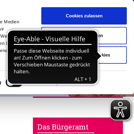
Cookies zulassen
Unterkünfte
Erlebnisse
Kontakt
le Medien
ir
Auswahl erlauben
, Werbung
ren Daten
ienste
Nur notwendige Cookies
g
Details zeigen
Das Bürgeramt