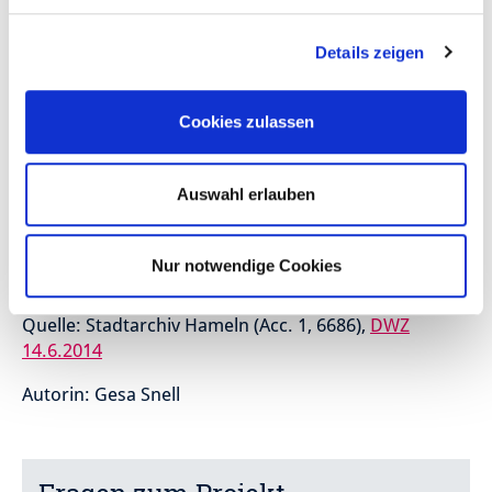
Betrieb bald allein, war der Aufgabe kaufmännisch
jedoch nicht gewachsen und scheiterte 1884.
Details zeigen
Sertürner übernahm die Fabrik aus der
Konkursmasse und versuchte, den Betrieb
Cookies zulassen
weiterzuführen. Er stellte den Apotheker Ludwig
Klussmann ein, der jedoch glücklos blieb. Klussmann
verließ den Betrieb und gründete 1886 seine eigene
Auswahl erlauben
chemische Fabrik in der Ohsener Straße.
Die chemische Fabrik am Feuergraben stand leer.
Nur notwendige Cookies
Quelle: Stadtarchiv Hameln (Acc. 1, 6686),
DWZ
14.6.2014
Autorin: Gesa Snell