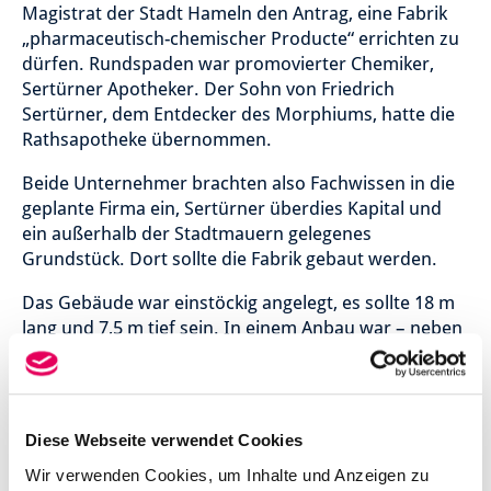
Magistrat der Stadt Hameln den Antrag, eine Fabrik
„pharmaceutisch-chemischer Producte“ errichten zu
dürfen. Rundspaden war promovierter Chemiker,
Sertürner Apotheker. Der Sohn von Friedrich
Sertürner, dem Entdecker des Morphiums, hatte die
Rathsapotheke übernommen.
Beide Unternehmer brachten also Fachwissen in die
geplante Firma ein, Sertürner überdies Kapital und
ein außerhalb der Stadtmauern gelegenes
Grundstück. Dort sollte die Fabrik gebaut werden.
Das Gebäude war einstöckig angelegt, es sollte 18 m
lang und 7,5 m tief sein. In einem Anbau war – neben
einigen Öfen und Kesseln – ein 15 m hoher
Schornstein geplant. Insgesamt waren in dem
schlichten Gebäude fünf Räume für Produktion und
Lager vorgesehen.
Diese Webseite verwendet Cookies
Nach einem festgelegten Verfahren wurde das
Wir verwenden Cookies, um Inhalte und Anzeigen zu