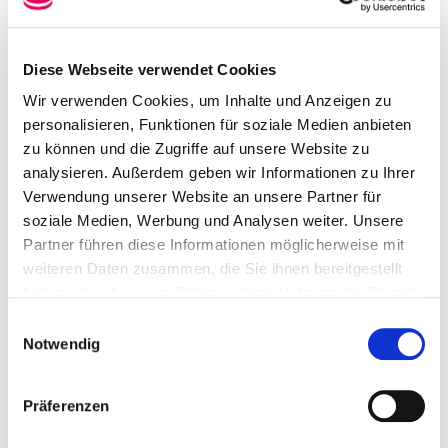
geleistet haben und darüber noch Aufzeichnungen
besitzen - oder schon immer einmal anfertigen
wollten?
Diese Webseite verwendet Cookies
Hat Ihre Großmutter ein Tagebuch über ihre Zeit als
Wir verwenden Cookies, um Inhalte und Anzeigen zu
Arbeiterin bei Reese geführt? Wirkte Ihre verstorbene
personalisieren, Funktionen für soziale Medien anbieten
Tante als Schriftführerin in einem Frauenverein?
zu können und die Zugriffe auf unsere Website zu
Hatte Ihre Mutter einen Beruf, den sonst nur Männer
analysieren. Außerdem geben wir Informationen zu Ihrer
ausübten?
Verwendung unserer Website an unsere Partner für
soziale Medien, Werbung und Analysen weiter. Unsere
Sprechen Sie mit dem Hamelner Stadtarchiv! Wir
Partner führen diese Informationen möglicherweise mit
sichten, bewerten und erschließen Ihr Material und
sorgen somit dafür, dass es der Nachwelt und der
weiteren Daten zusammen, die Sie ihnen bereitgestellt
interessierten Öffentlichkeit erhalten bleibt.
haben oder die sie im Rahmen Ihrer Nutzung der Dienste
gesammelt haben.
Einwilligungsauswahl
Was übernimmt das Frauenarchiv?
Notwendig
Tagebücher, Fotos, Zeugnisse, Erinnerungsberichte,
Manuskripte, Briefe, Vereinsakten, Chroniken,
Präferenzen
Protokollbücher, Flugblätter, Plakate…