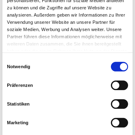
personalisieren, Funktionen für soziale Medien anbieten
zu können und die Zugriffe auf unsere Website zu
Wie stelle ich einen Antrag auf Förderung?
analysieren. Außerdem geben wir Informationen zu Ihrer
Haben Sie sich mit der
Richtlinie zum
Verwendung unserer Website an unsere Partner für
Förderprogramm "Energieeffizienzmaßnahmen im
soziale Medien, Werbung und Analysen weiter. Unsere
Bestand"
vertraut gemacht? Haben Sie alle nötigen
Partner führen diese Informationen möglicherweise mit
Unterlagen zusammen?
weiteren Daten zusammen, die Sie ihnen bereitgestellt
haben oder die sie im Rahmen Ihrer Nutzung der Dienste
Einzureichen sind:
gesammelt haben.
Einwilligungsauswahl
Notwendig
Kostenvoranschlag der ausführenden Firma
Zuwendungsbescheid des BAFA bzw. Zusage der
Präferenzen
KfW
Ausgefüllter und unterschriebener Antrag
Statistiken
Dann senden Sie den
Antrag auf Förderung nach
"Energieeffizienzmaßnahmen im Bestand"
per E-Mail
Marketing
klimaschutz@hameln.de
an
oder schriftlich an