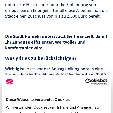
optimierte Heiztechnik oder die Einbindung von
erneuerbaren Energien - für all diese Arbeiten hält die
Stadt einen Zuschuss von bis zu 2.500 Euro bereit.
Die Stadt Hameln unterstützt Sie finanziell, damit
Ihr Zuhause effizienter, wertvoller und
komfortabler wird
Was gilt es zu berücksichtigen?
Wichtig ist, dass vor der Antragstellung bereits eine
Zusage der der Kreditanstalt für Wiederaufbau (KfW)
oder des Bundesamtes für Wirtschaft und
Ausfuhrkontrolle (BAFA) für die Förderung der
Sanierungsmaßnahme vorliegen muss. Die
Förderung seitens der Stadt Hameln ist also eine
Diese Webseite verwendet Cookies
Ergänzung dieser Förderung.
Wir verwenden Cookies, um Inhalte und Anzeigen zu